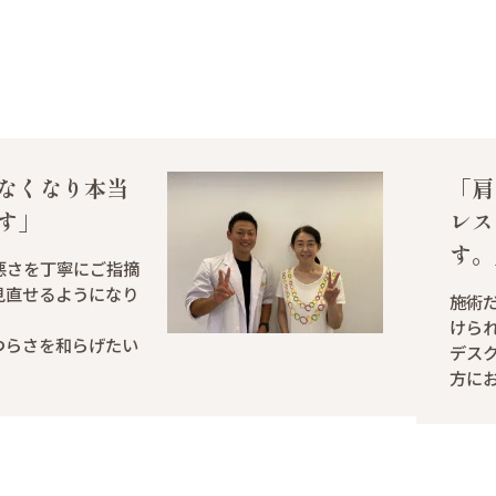
なくなり本当
「肩
す」
レス
す。
悪さを丁寧にご指摘
見直せるようになり
施術
けら
つらさを和らげたい
デス
方に