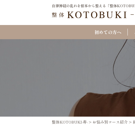
自律神経の乱れを根本から整える「整体KOTOBUKI
初めての方へ
整体KOTOBUKI-寿-
>
お悩み別コース紹介
>