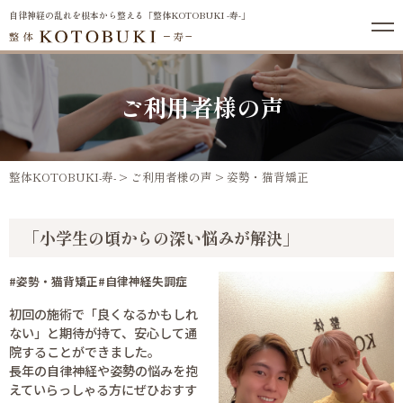
自律神経の乱れを根本から整える「整体KOTOBUKI -寿-」
ご利用者様の声
整体KOTOBUKI-寿-
>
ご利用者様の声
>
姿勢・猫背矯正
「小学生の頃からの深い悩みが解決」
#姿勢・猫背矯正
#自律神経失調症
初回の施術で「良くなるかもしれ
ない」と期待が持て、安心して通
院することができました。
長年の自律神経や姿勢の悩みを抱
えていらっしゃる方にぜひおすす